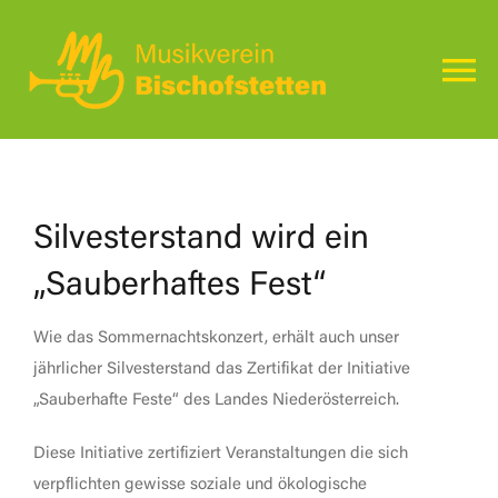
Zum
Inhalt
springen
To
Na
Home
Aktuelles
Silvesterstand wird ein
„Sauberhaftes Fest“
Auftritte
Wie das Sommernachtskonzert, erhält auch unser
jährlicher Silvesterstand das Zertifikat der Initiative
Über Uns
„Sauberhafte Feste“ des Landes Niederösterreich.
Kontakt
Diese Initiative zertifiziert Veranstaltungen die sich
verpflichten gewisse soziale und ökologische