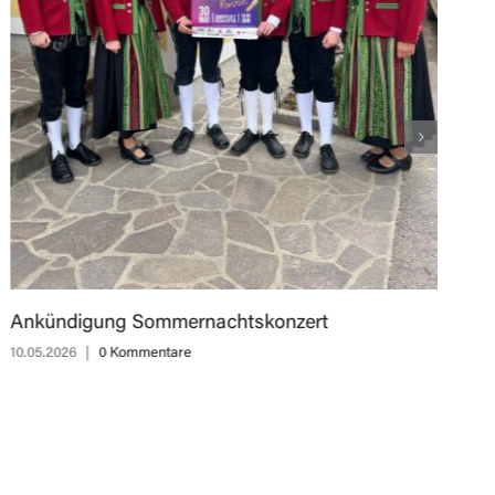
M
10
Ankündigung Sommernachtskonzert
10.05.2026
|
0 Kommentare